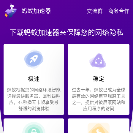
蚂蚁加速器
交流群
商务合作
下载蚂蚁加速器来保障您的网络隐私
极速
稳定
蚂蚁根据您的网络环境智能
过去十年，蚂蚁已成为全球
选择最快服务器，毫秒级响
最有效的网络审查规避工具
应，4k秒播无卡顿享受最
之一，提供对被屏蔽网站和
舒适的浏览体验
应用程序的访问